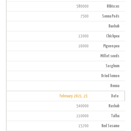
580000
Hibiscus
7500
Senna Pods
Baobab
13000
Chickpea
16000
Pigeon pea
Millet seeds
Sorghum
Dried lemon
Henna
23, February 2021
Date
540000
Hashab
210000
Talha
15700
Red Sesame