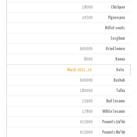
18000
Chickpea
24500
Pigeon pea
Millet seeds
Sorghum
600000
Dried lemon
8000
Henna
24, March 2021
Date
600000
Hashab
180000
Talha
15900
Red Sesame
17800
White Sesame
415000
Peanuts 50/60
415000
Peanuts 80/90