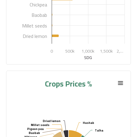
Chickpea
Baobab
Millet seeds
Dried lemon
0
500k
1,000k
1,500k
2,…
SDG
Highcharts.com
Crops Prices %
Dried lemon
Dried lemon
Hashab
Hashab
Millet seeds
Millet seeds
Pigeon pea
Pigeon pea
Talha
Talha
Baobab
Baobab
Hibiscus
Hibiscus