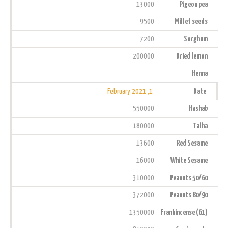
13000
Pigeon pea
9500
Millet seeds
7200
Sorghum
200000
Dried lemon
Henna
1, February 2021
Date
550000
Hashab
180000
Talha
13600
Red Sesame
16000
White Sesame
310000
Peanuts 50/60
372000
Peanuts 80/90
1350000
Frankincense (G1)