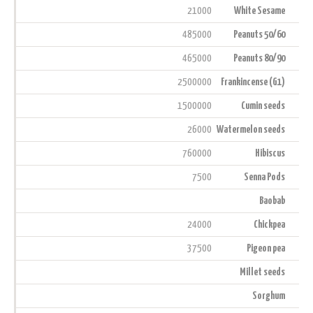
21000
White Sesame
485000
Peanuts 50/60
465000
Peanuts 80/90
2500000
Frankincense (G1)
1500000
Cumin seeds
26000
Watermelon seeds
760000
Hibiscus
7500
Senna Pods
Baobab
24000
Chickpea
37500
Pigeon pea
Millet seeds
Sorghum