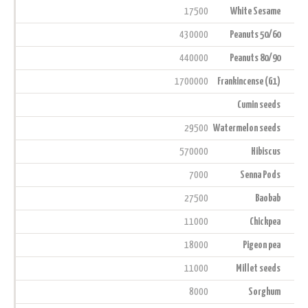
17500
White Sesame
430000
Peanuts 50/60
440000
Peanuts 80/90
1700000
Frankincense (G1)
Cumin seeds
29500
Watermelon seeds
570000
Hibiscus
7000
Senna Pods
27500
Baobab
11000
Chickpea
18000
Pigeon pea
11000
Millet seeds
8000
Sorghum