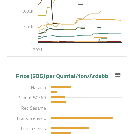
1,000k
500k
0
2021
Highcharts.com
Price (SDG) per Quintal/ton/Ardebb
Hashab
Peanut 50/60
Red Sesame
Frankincense…
Cumin seeds