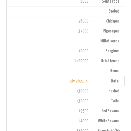
8000
Senna Pods
Baobab
26000
Chickpea
37000
Pigeon pea
Millet seeds
10000
Sorghum
1200000
Dried lemon
Henna
4, July 2021
Date
730000
Hashab
230000
Talha
19500
Red Sesame
24000
White Sesame
485000
Peanuts 50/60