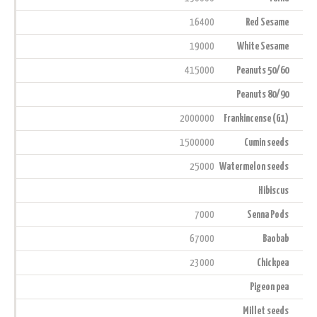
16400
Red Sesame
19000
White Sesame
415000
Peanuts 50/60
Peanuts 80/90
2000000
Frankincense (G1)
1500000
Cumin seeds
25000
Watermelon seeds
Hibiscus
7000
Senna Pods
67000
Baobab
23000
Chickpea
Pigeon pea
Millet seeds