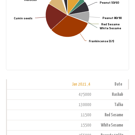
Peanut 50/60
Peanut 50/60
Peanut 80/90
Peanut 80/90
Cumin seeds
Cumin seeds
Red Sesame
Red Sesame
White Sesame
White Sesame
Frankincense (G1)
Frankincense (G1)
Highcharts.com
4, Jan 2021
Date
475000
Hashab
130000
Talha
11500
Red Sesame
15500
White Sesame