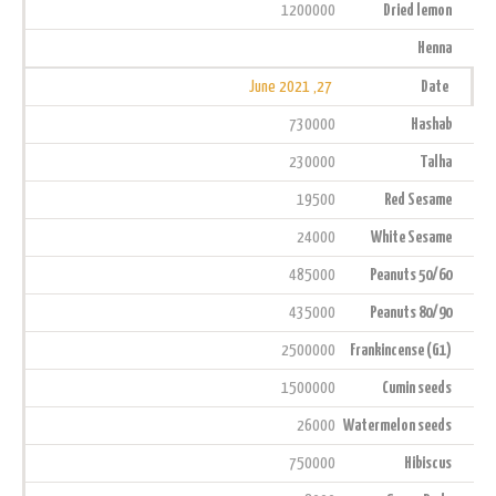
1200000
Dried lemon
Henna
27, June 2021
Date
730000
Hashab
230000
Talha
19500
Red Sesame
24000
White Sesame
485000
Peanuts 50/60
435000
Peanuts 80/90
2500000
Frankincense (G1)
1500000
Cumin seeds
26000
Watermelon seeds
750000
Hibiscus