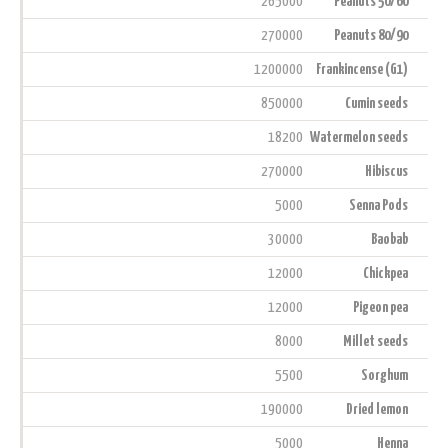
265000
Peanuts 50/60
270000
Peanuts 80/90
1200000
Frankincense (G1)
850000
Cumin seeds
18200
Watermelon seeds
270000
Hibiscus
5000
Senna Pods
30000
Baobab
12000
Chickpea
12000
Pigeon pea
8000
Millet seeds
5500
Sorghum
190000
Dried lemon
5000
Henna