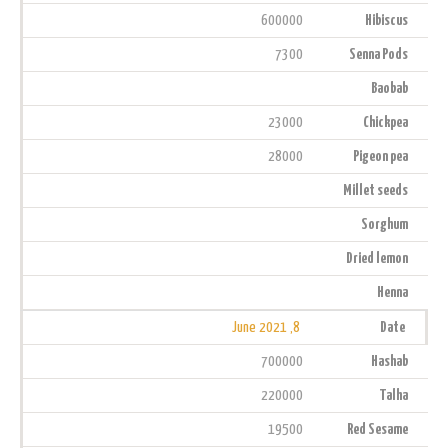
600000
Hibiscus
7300
Senna Pods
Baobab
23000
Chickpea
28000
Pigeon pea
Millet seeds
Sorghum
Dried lemon
Henna
8, June 2021
Date
700000
Hashab
220000
Talha
19500
Red Sesame