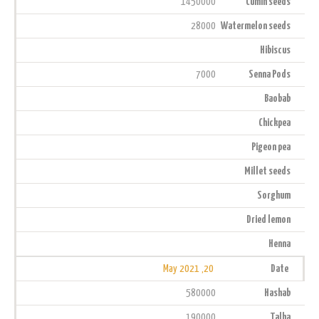
1450000
Cumin seeds
28000
Watermelon seeds
Hibiscus
7000
Senna Pods
Baobab
Chickpea
Pigeon pea
Millet seeds
Sorghum
Dried lemon
Henna
20, May 2021
Date
580000
Hashab
190000
Talha