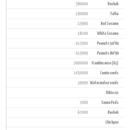
580000
Hashab
190000
Talha
15900
Red Sesame
18200
White Sesame
415000
Peanuts 50/60
415000
Peanuts 80/90
2000000
Frankincense (G1)
1450000
Cumin seeds
29000
Watermelon seeds
Hibiscus
7000
Senna Pods
67000
Baobab
Chickpea