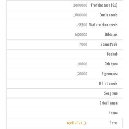
2000000
Frankincense (G1)
1600000
Cumin seeds
28500
Watermelon seeds
600000
Hibiscus
7000
Senna Pods
Baobab
20000
Chickpea
30000
Pigeon pea
Millet seeds
Sorghum
Dried lemon
Henna
3, April 2021
Date