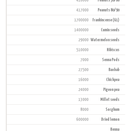
410000
Peanuts 50/60
417000
Peanuts 80/90
1700000
Frankincense (G1)
1400000
Cumin seeds
29000
Watermelon seeds
510000
Hibiscus
7000
Senna Pods
27500
Baobab
16000
Chickpea
24000
Pigeon pea
13000
Millet seeds
8000
Sorghum
600000
Dried lemon
Henna