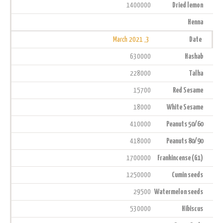
1400000
Dried lemon
Henna
3, March 2021
Date
630000
Hashab
228000
Talha
15700
Red Sesame
18000
White Sesame
410000
Peanuts 50/60
418000
Peanuts 80/90
1700000
Frankincense (G1)
1250000
Cumin seeds
29500
Watermelon seeds
530000
Hibiscus