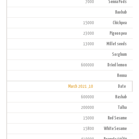
7000
Senna Pods
Baobab
15000
Chickpea
23000
Pigeon pea
13000
Millet seeds
Sorghum
600000
Dried lemon
Henna
10, March 2021
Date
600000
Hashab
200000
Talha
15000
Red Sesame
15800
White Sesame