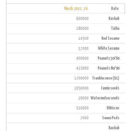
16, March 2021
Date
600000
Hashab
180000
Talha
14500
Red Sesame
17000
White Sesame
400000
Peanuts 50/60
415000
Peanuts 80/90
1700000
Frankincense (G1)
1650000
Cumin seeds
29000
Watermelon seeds
510000
Hibiscus
7000
Senna Pods
Baobab