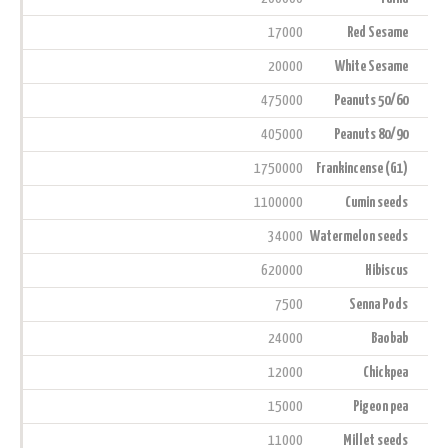
17000
Red Sesame
20000
White Sesame
475000
Peanuts 50/60
405000
Peanuts 80/90
1750000
Frankincense (G1)
1100000
Cumin seeds
34000
Watermelon seeds
620000
Hibiscus
7500
Senna Pods
24000
Baobab
12000
Chickpea
15000
Pigeon pea
11000
Millet seeds