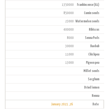
1350000
Frankincense (G1)
850000
Cumin seeds
23000
Watermelon seeds
400000
Hibiscus
8000
Senna Pods
30000
Baobab
11000
Chickpea
13000
Pigeon pea
Millet seeds
Sorghum
Dried lemon
Henna
26, January 2021
Date