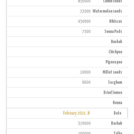
850000
Cumin seeds
33000
Watermelon seeds
450000
Hibiscus
7500
Senna Pods
Baobab
Chickpea
Pigeon pea
10000
Millet seeds
6600
Sorghum
Dried lemon
Henna
8, February 2021
Date
570000
Hashab
200000
Talha