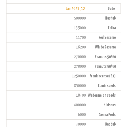
12, Jan 2021
Date
500000
Hashab
135000
Talha
11700
Red Sesame
16200
White Sesame
270000
Peanuts 50/60
278000
Peanuts 80/90
1250000
Frankincense (G1)
850000
Cumin seeds
18300
Watermelon seeds
400000
Hibiscus
6000
Senna Pods
30000
Baobab