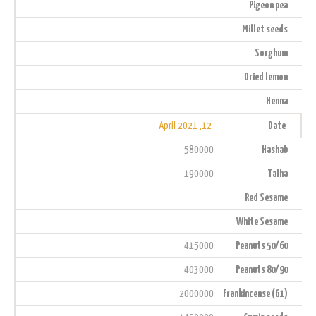
Pigeon pea
Millet seeds
Sorghum
Dried lemon
Henna
12, April 2021
Date
580000
Hashab
190000
Talha
Red Sesame
White Sesame
415000
Peanuts 50/60
403000
Peanuts 80/90
2000000
Frankincense (G1)