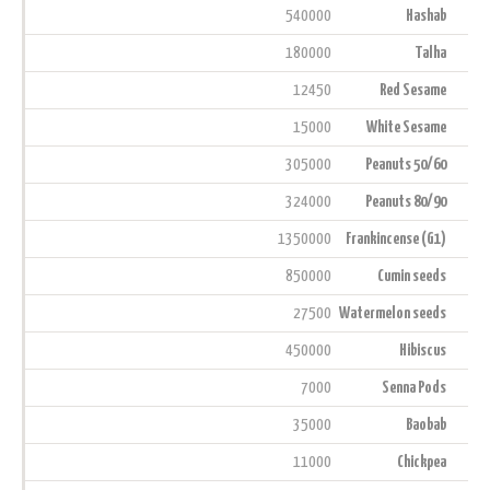
540000
Hashab
180000
Talha
12450
Red Sesame
15000
White Sesame
305000
Peanuts 50/60
324000
Peanuts 80/90
1350000
Frankincense (G1)
850000
Cumin seeds
27500
Watermelon seeds
450000
Hibiscus
7000
Senna Pods
35000
Baobab
11000
Chickpea