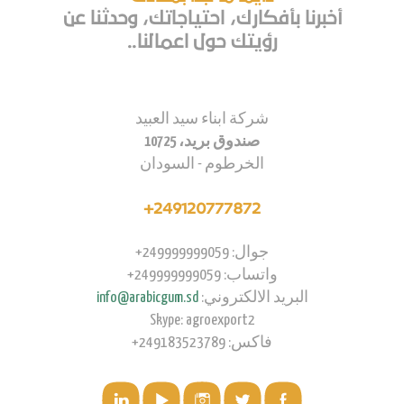
أخبرنا بأفكارك، احتياجاتك، وحدثنا عن
رؤيتك حول اعمالنا..
شركة ابناء سيد العبيد
صندوق بريد، 10725
الخرطوم - السودان
249120777872+
جوال: 249999999059+
واتساب: 249999999059+
البريد الالكتروني:
info@arabicgum.sd
Skype: agroexport2
فاكس: 249183523789+