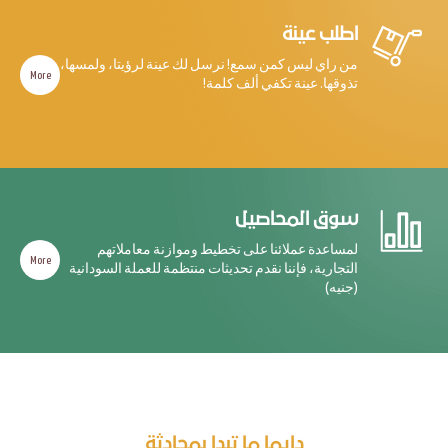
اطلب عينة
من راي ليس كمن سمع! نرسل لك عينة لرؤيتا، ولمسها،
More
تذوقها. عينة تكفي ألف كلمة!
سوق المحاصيل
لمساعدة عملائنا على تخطيط وموازنة معاملاتهم
More
التجارية، فإننا نقدم تحديثات منتظمة للعملة السودانية
(جنيه)
دايما ما تبدا بمحادثة