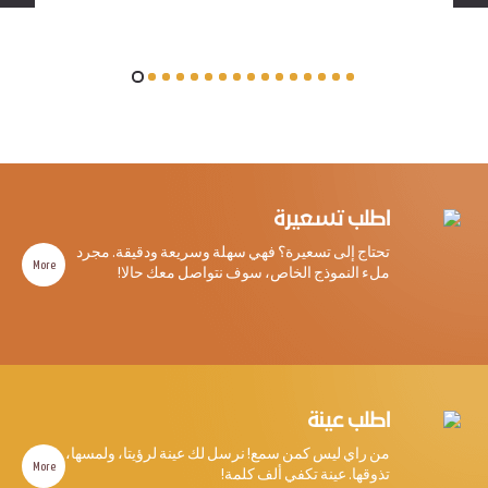
اطلب تسعيرة
تحتاج إلى تسعيرة؟ فهي سهلة وسريعة ودقيقة. مجرد
More
ملء النموذج الخاص، سوف نتواصل معك حالا!
اطلب عينة
من راي ليس كمن سمع! نرسل لك عينة لرؤيتا، ولمسها،
More
تذوقها. عينة تكفي ألف كلمة!