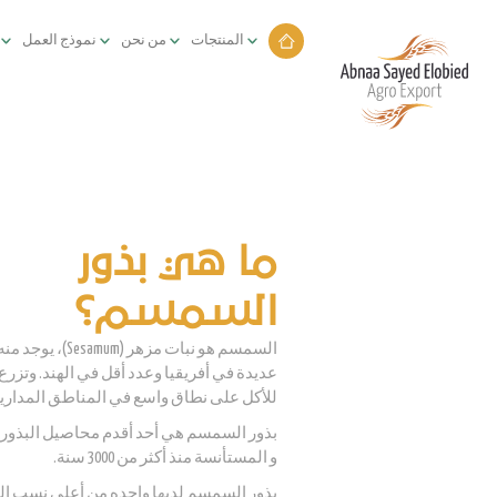
المنتجات
من نحن
نموذج العمل
ما هي
بذور
السمسم؟
السمسم هو نبات مزهر (um
عديدة في أفريقيا وعدد أقل في الهند. وتزرع
للأكل على نطاق واسع في المناطق المدارية 
بذور السمسم هي أحد أقدم محاصيل البذور ا
و المستأنسة منذ أكثر من 3000 سنة.
بذور السمسم لديها واحده من أعلى نسب ال