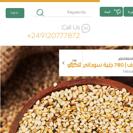
رة
عينة
English
Call Us:
+249120777872
لسمسم
Learn
وداني للكيلو
More
Februa