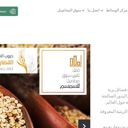
مركز الوسائط
اتصل بنا
سوق المحاصيل
تسعي
حبوب ا
القضارف | 780 جنية س
ry 1, 2023
حمل
تقرير سوق
محاصيل
للسمسم
Sesam)، يوجد منه فصائل برية
 البذور الصالحة
حول العالم .
لزيتية المعروفة
زيت مقارنة مع