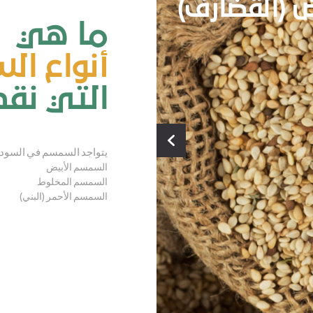
ي (الأحمر)
ال
ما هي
أنواع ا
التي نق
يتواجد السمسم في السودان
السمسم الأبيض
السمسم المخلوط
السمسم الأحمر (البني)