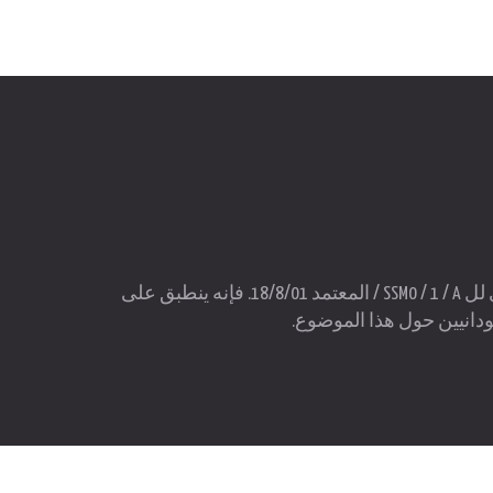
تم صياغة هذا المعيار السوداني من قبل اللجنة الفنية رقم 4 التي شكلت وفقا للمرسوم الإداري لل SSM0 / 1 / A / المعتمد 18/8/01. فإنه ينطبق على
ودانيين حول هذا الموضوع.