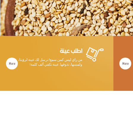
اطلب عينة
من راي ليس كمن سمع! نرسل لك عينة لرؤيتا،
More
More
ولمسها، تذوقها. عينة تكفي ألف كلمة!