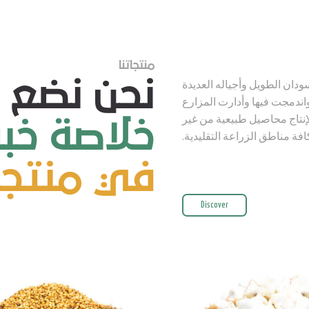
منتجاتنا
نحن نضع 
سودان الطويل وأجياله العديدة
واندمجت فيها وأدارت المزارع
لإنتاج محاصيل طبيعية من غير
خلاصة خبرا
افة مناطق الزراعة التقليدية.
في منتجات
Discover