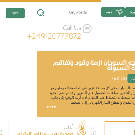
رة
عينة
English
Call Us:
+249120777872
جه السودان أزمة وقود وتفاقم
تسليط الض
ة السيولة
السوداني
بار
May 13, 2019
الاخبار
y 21, 2021
 السيارات في كل محطة بنزين في العاصمة الخرطوم مع
يعتبر الفول السودان
ر التأخير لساعات للحصول على البنزين. وقد تم نشر الجنود
حيث
ه المحطات للحفاظ على النظام. أدت أزمة الوقود إلى جانب
الفول السوداني، أحد
النقدي وانقطاع التيار الكهربائي إلى الضغط
دارفور وكردفان) حيث يمثل 80٪ من إج
الدخن
rn
Learn
140 جنيه سوداني للكيلو
re
More