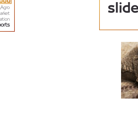
slid
May 23, 2022
Agro,
arket
ation
orts