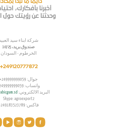
دايما ما تبدا بمحاد
أخبرنا بأفكارك، احتيا
وحدثنا عن رؤيتك حول اع
شركة ابناء سيد العبيد
صندوق بريد، 10725
الخرطوم - السودان
249120777872+
جوال: 249999999059+
واتساب: 249999999059+
البريد الالكتروني:
abicgum.sd
Skype: agroexport2
فاكس: 249183523789+