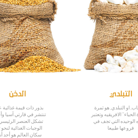
التبلدي
الدخن
اب, او التبلدي, هو ثمرة
بذور ذات قيمة غذائية ع
لحياء” الافريقيه وتعتبر
تنتشر في قارتي آسيا وأف
ه الوحيده التي تجف في
تشكل العنصر الرئيسي
فروعها طبيعا
الوجبات الغذائية لنحو 
سكان العالم هو أحد أن