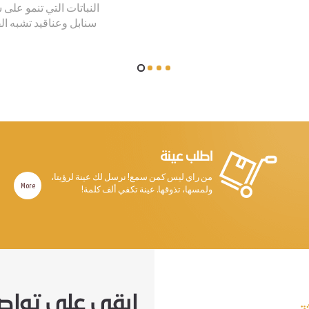
النباتات التي تنمو على
سنابل وعناقيد تشبه ال
اطلب عينة
من راي ليس كمن سمع! نرسل لك عينة لرؤيتا،
More
ولمسها، تذوقها. عينة تكفي ألف كلمة!
ابقى على تواص