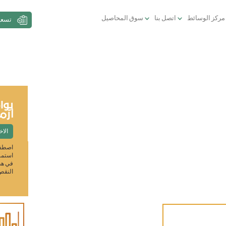
مركز الوسائط
اتصل بنا
سوق المحاصيل
تسعي
الولايات المتحدة تخفف العقوبات
يوا
الاقتصادية على السودان
أزم
الاخبار
October 23, 2017
الاخ
خففت الحكومة الامريكية العقوبات المفروضة على السودان فى
اصطفت
خطوة كبرى نحو تطبيع العلاقات مع دولة لآ زالت في قائمة الإرهاب
استمرا
الأمريكية و زعيم مطلبوب لدي المحكمة الجنائية الدولية. وتعد هذه
في هذ
الخطوة حدثا هاما في إعادة تأهيل الدولة التي
النقص 
التبلدي
Learn
١,٥٥٠ جنية سوداني للكيلو
More