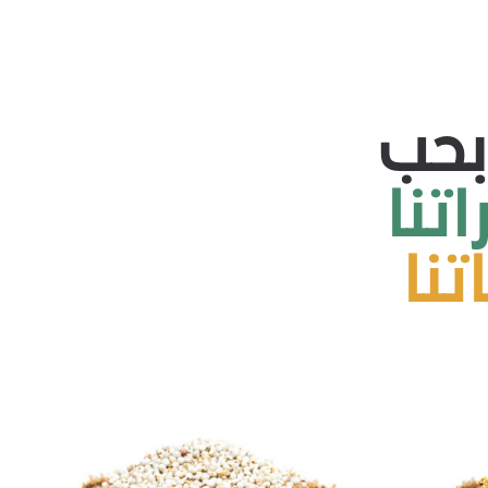
بحب
تنا
نا