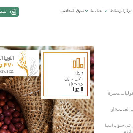
مركز الوسائط
اتصل بنا
سوق المحاصيل
تسعي
اللوبيا 
٣٧٠ جنية سوداني للكيلو
y 25, 2022
حمل
تقرير سوق
محاصيل
اللوبيا
 بقوليات معمرة
 العدسية او
ي في جنوب اسيا
ناطق.