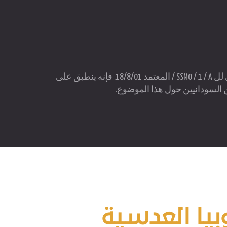
تم صياغة هذا المعيار السوداني من قبل اللجنة الفنية رقم 4 التي شكلت وفقا للمرسوم الإداري لل SSM0 / 1 / A / المعتمد 18/8/01. فإنه ينطبق على
ين السودانيين حول هذا الموضوع.
وبيا العدسية