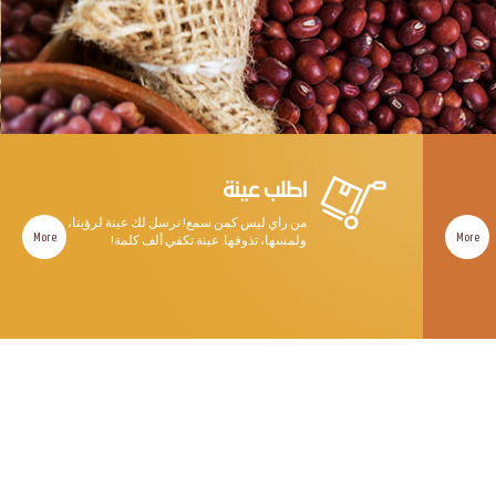
اطلب عينة
من راي ليس كمن سمع! نرسل لك عينة لرؤيتا،
More
More
ولمسها، تذوقها. عينة تكفي ألف كلمة!