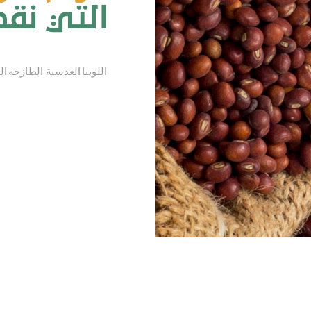
التي نق
اللوبيا العدسية الطازجه ا