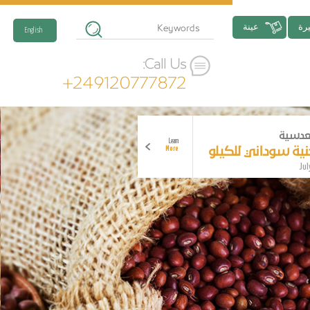
رة
عينة
English
Call Us:
+249120777872
العدسية
Learn
More
Jul