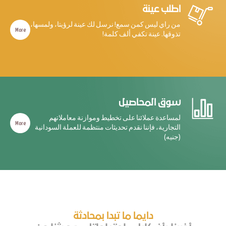
اطلب عينة
من راي ليس كمن سمع! نرسل لك عينة لرؤيتا، ولمسها،
More
تذوقها. عينة تكفي ألف كلمة!
سوق المحاصيل
لمساعدة عملائنا على تخطيط وموازنة معاملاتهم
More
التجارية، فإننا نقدم تحديثات منتظمة للعملة السودانية
(جنيه)
دايما ما تبدا بمحادثة