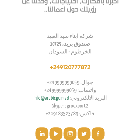
أخبرنا بأفكارك، احتياجاتك، وحدثنا عن
رؤيتك حول اعمالنا..
شركة ابناء سيد العبيد
صندوق بريد، 10725
الخرطوم - السودان
249120777872+
جوال: 249999999059+
واتساب: 249999999059+
البريد الالكتروني:
info@arabicgum.sd
Skype: agroexport2
فاكس: 249183523789+