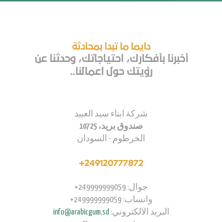
دايما ما تبدا بمحادثة
أخبرنا بأفكارك، احتياجاتك، وحدثنا عن
رؤيتك حول اعمالنا..
شركة ابناء سيد العبيد
صندوق بريد، 10725
الخرطوم - السودان
249120777872+
جوال: 249999999059+
واتساب: 249999999059+
البريد الالكتروني:
info@arabicgum.sd