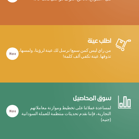
اطلب عينة
من راي ليس كمن سمع! نرسل لك عينة لرؤيتا، ولمسها،
More
تذوقها. عينة تكفي ألف كلمة!
سوق المحاصيل
لمساعدة عملائنا على تخطيط وموازنة معاملاتهم
More
التجارية، فإننا نقدم تحديثات منتظمة للعملة السودانية
(جنيه)