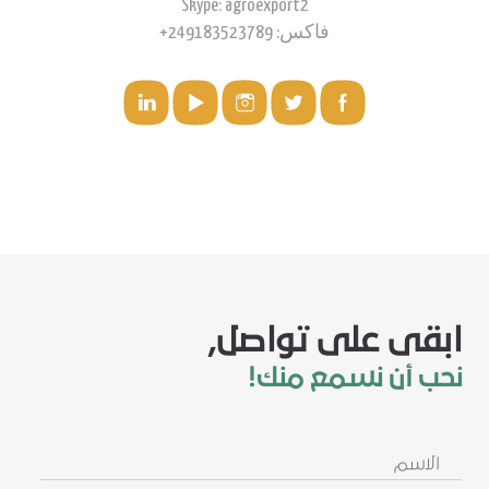
Skype: agroexport2
فاكس: 249183523789+
ابقى على تواصل,
نحب أن نسمع منك!
الاسم