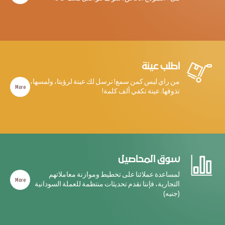
اطلب عينة
من راي ليس كمن سمع! نرسل لك عينة لرؤيتا، ولمسها،
More
تذوقها. عينة تكفي ألف كلمة!
سوق المحاصيل
لمساعدة عملائنا على تخطيط وموازنة معاملاتهم
More
التجارية، فإننا نقدم تحديثات منتظمة للعملة السودانية
(جنيه)