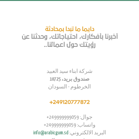
دايما ما تبدا بمحادثة
أخبرنا بأفكارك، احتياجاتك، وحدثنا عن
رؤيتك حول اعمالنا..
شركة ابناء سيد العبيد
صندوق بريد، 10725
الخرطوم - السودان
249120777872+
جوال: 249999999059+
واتساب: 249999999059+
البريد الالكتروني:
info@arabicgum.sd