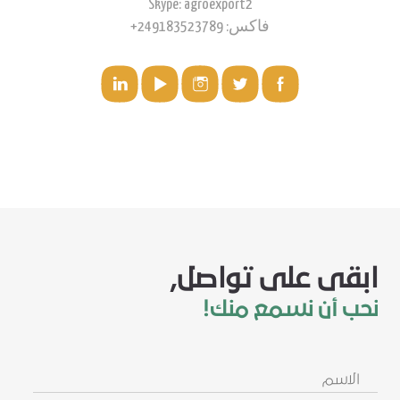
Skype: agroexport2
فاكس: 249183523789+
ابقى على تواصل,
نحب أن نسمع منك!
الاسم