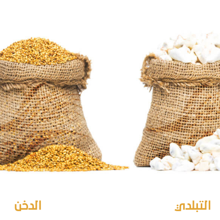
التبلدي
الدخن