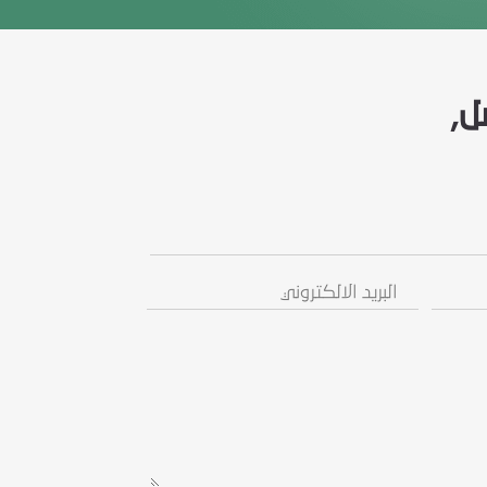
ل,
البريد
رسالة
الالكتروني
/
استفسار