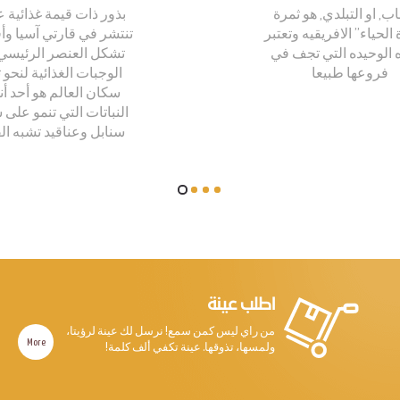
اب, او التبلدي, هو ثمرة
بذور ذات قيمة غذائية ع
لحياء” الافريقيه وتعتبر
تنتشر في قارتي آسيا وأف
ه الوحيده التي تجف في
تشكل العنصر الرئيسي
فروعها طبيعا
الوجبات الغذائية لنحو 
سكان العالم هو أحد أن
النباتات التي تنمو على
سنابل وعناقيد تشبه ال
اطلب عينة
من راي ليس كمن سمع! نرسل لك عينة لرؤيتا،
More
ولمسها، تذوقها. عينة تكفي ألف كلمة!