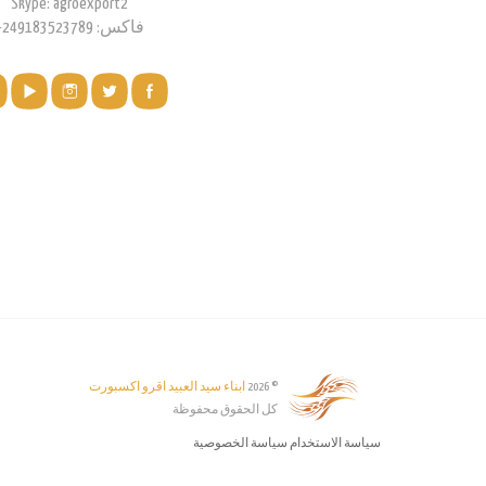
Skype: agroexport2
فاكس: 249183523789+
© 2026
ابناء سيد العبيد اقرو اكسبورت
كل الحقوق محفوظة
سياسة الاستخدام
سياسة الخصوصية