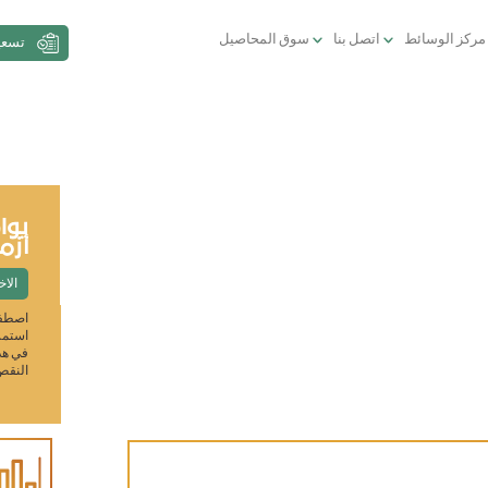
مركز الوسائط
اتصل بنا
سوق المحاصيل
تسعي
الولايات المتحدة تخفف العقوبات
يوا
الاقتصادية على السودان
أزم
الاخبار
October 23, 2017
الاخ
خففت الحكومة الامريكية العقوبات المفروضة على السودان فى
اصطفت
خطوة كبرى نحو تطبيع العلاقات مع دولة لآ زالت في قائمة الإرهاب
استمرا
الأمريكية و زعيم مطلبوب لدي المحكمة الجنائية الدولية. وتعد هذه
في هذ
الخطوة حدثا هاما في إعادة تأهيل الدولة التي
النقص 
التبلدي
Learn
١,٥٥٠ جنية سوداني للكيلو
More