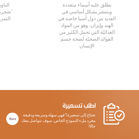
يطلق عليه أسماء متعددة
الباوب
وينتشر بشكل أساسي في
“شجرة ا
العديد من دول آسيا خاصة في
الثمر
الهند وإيران، وهو من المواد
الغذائيّة التي تحمل الكثير من
الفوائد الصحيّة لصحة جسم
الإنسان
اطلب تسعيرة
تحتاج إلى تسعيرة؟ فهي سهلة وسريعة ودقيقة.
More
مجرد ملء النموذج الخاص، سوف نتواصل معك
حالا!