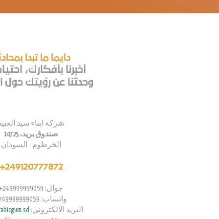
دايما ما تبدا بمحاد
أخبرنا بأفكارك، احتيا
وحدثنا عن رؤيتك حول اع
شركة ابناء سيد العبيد
صندوق بريد، 10725
الخرطوم - السودان
249120777872+
جوال: 249999999059+
واتساب: 249999999059+
البريد الالكتروني:
abicgum.sd