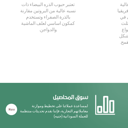
الية
تعتبر حبوب الذره البيضاء ذات
ريقيا
نسبه عالية من البروتين مقارنة
 في
بالذرة الصفراء وتستخدم
ثلث
كمكون اساسي لعلف الماشية
واع
والدواجن.
 شكل
قمح.
سوق المحاصيل
لمساعدة عملائنا على تخطيط وموازنة
More
معاملاتهم التجارية، فإننا نقدم تحديثات منتظمة
للعملة السودانية (جنيه)