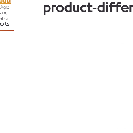
product-diffe
May 23, 2022
Agro,
arket
ation
orts