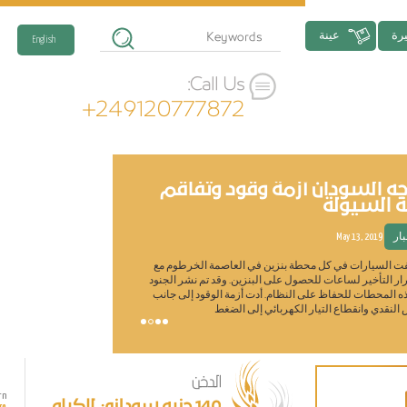
رة
عينة
English
Call Us:
+249120777872
جه السودان أزمة وقود وتفاقم
تسليط الض
ة السيولة
السوداني
بار
May 13, 2019
الاخبار
y 21, 2021
 السيارات في كل محطة بنزين في العاصمة الخرطوم مع
يعتبر الفول السودان
ر التأخير لساعات للحصول على البنزين. وقد تم نشر الجنود
حيث
ه المحطات للحفاظ على النظام. أدت أزمة الوقود إلى جانب
الفول السوداني، أحد
النقدي وانقطاع التيار الكهربائي إلى الضغط
دارفور وكردفان) حيث يمثل 80٪ من إج
الدخن
rn
Learn
140 جنيه سوداني للكيلو
re
More