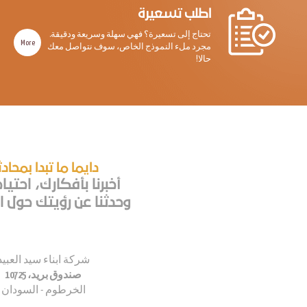
اطلب تسعيرة
تحتاج إلى تسعيرة؟ فهي سهلة وسريعة ودقيقة.
More
مجرد ملء النموذج الخاص، سوف نتواصل معك
حالا!
دايما ما تبدا بمحاد
أخبرنا بأفكارك، احتيا
وحدثنا عن رؤيتك حول اع
شركة ابناء سيد العبيد
صندوق بريد، 10725
الخرطوم - السودان