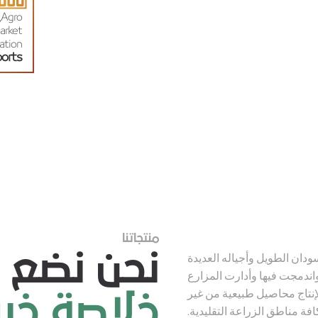
May 23, 2022
Agro,
arket
ation
orts
منتجاتنا
نحن نضع 
سودان الطويل وأجياله العديدة
واندمجت فيها وأدارت المزارع
لإنتاج محاصيل طبيعية من غير
خلاصة خبرا
افة مناطق الزراعة التقليدية.