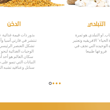
التبلدي
الدخن
اب, او التبلدي, هو ثمرة
بذور ذات قيمة غذائية ع
لحياء” الافريقيه وتعتبر
تنتشر في قارتي آسيا وأف
ه الوحيده التي تجف في
تشكل العنصر الرئيسي
فروعها طبيعا
الوجبات الغذائية لنحو 
سكان العالم هو أحد أن
النباتات التي تنمو على
سنابل وعناقيد تشبه ال