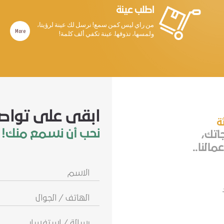
اطلب عينة
من راي ليس كمن سمع! نرسل لك عينة لرؤيتا،
More
ولمسها، تذوقها. عينة تكفي ألف كلمة!
ابقى على تواص
ثة
نحب أن نسمع منك!
جاتك،
مالنا..
الاسم
الهاتف
/
الجوال