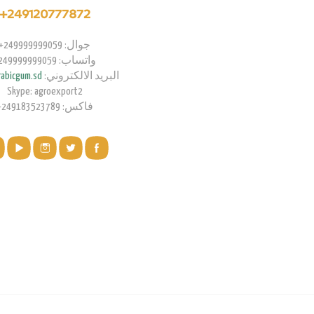
249120777872+
جوال: 249999999059+
واتساب: 249999999059+
البريد الالكتروني:
abicgum.sd
Skype: agroexport2
فاكس: 249183523789+