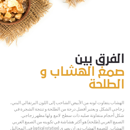
الفرق بين
صمغ الهشاب و
الطلحة
الهشاب يتفاوت لونه من الأبيض الشاحب إلى اللون البرتقالي البني،
زجاجي الشكل و يعتبر أفضل درجة من الطلحة و تنتجة الشجرة في
شكل أحجام متفاوتة صلبه ذات سطح لامع ولها مظهر زجاجي.
الصمغ العربي (طلحة) هو أكثر هشاشة في تكوينه من الصمغ العربي
الهشاب . للصمغ الهشاب دوران بصري (optical rotation) في المحاليل