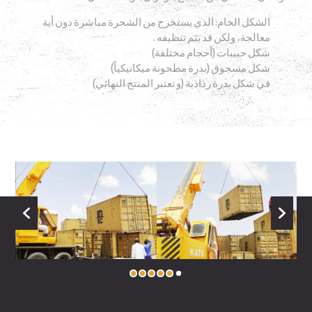
الشكل الخام: الذي يستخرج من الشجرة مباشرة دون أية
معالجة، ولكن قد يتم تنظيفه .
شكل حبيبات (أحجام مختلفة)
شكل مسحوق (بدرة مطحونة ميكانيكياً)
في شكل بدرة رذاذية (و تعتبر المنتج النهائي)