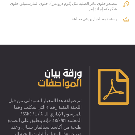
مصنعو حلوى غائر الصلبة مثل (قوم دروبس) ، حلوى المارشميلو، حلوى
شكولاته إم آند إمز
يستحدمة الخبازين في صناعة
ورقة بيان
المواصفات
تم صياغة هذا المعيار السوداني من قبل
اللجنة الفنية رقم 4 التي شكلت وفقا
للمرسوم الإداري لل SSM0 / 1 / A /
المعتمد 18/8/01. فإنه ينطبق على الصمغ
طلحة من أكاسيا سيالفار. سيال. وعند
صياغة هذا المعيار، أشارت اللجنة إلى