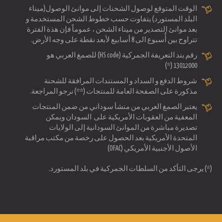
الوقت المتوقع لوصول الشحنات إلى موانئ الوصول(ميناء
البلد المستورد) يتفاوت حسب خطوط الشحن المستخدمة و
بعد موانئ التصدير من ميناء الشحن ، عموماً فإن هذة الفترة
تتراوح بين أٌسبوع الى 8 أسابيع لأبعد نقطة على وجه الأرض.
رقم بند التعريفة الجمركية (HS code) للصمغ العربي هو
13012000 (*)
شروط الدفع و السداد و المستندات المرافقة للشحنة
مذكورة على الصفحة العامة للمنتجات (**) نرجو المراجعة.
يعتبر الصمغ العربي من منشأ سوداني من ضمن المنتجات
المعفية من العقوبات الأمريكية على السودان ويمكن
تصديرة مباشرة من الموانئ السودانية إلى الولايات
المتحدة الأمريكية بعد الحصول على رخصة من مكتب مراقبة
الأصول الأجنبية الأمريكي (OFAC)
(*) يرجى التأكد من السلطات الجمركية في بلد المستورد.