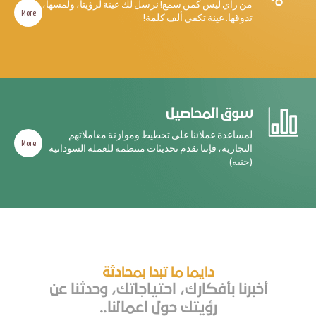
من راي ليس كمن سمع! نرسل لك عينة لرؤيتا، ولمسها،
More
تذوقها. عينة تكفي ألف كلمة!
سوق المحاصيل
لمساعدة عملائنا على تخطيط وموازنة معاملاتهم
More
التجارية، فإننا نقدم تحديثات منتظمة للعملة السودانية
(جنيه)
دايما ما تبدا بمحادثة
أخبرنا بأفكارك، احتياجاتك، وحدثنا عن
رؤيتك حول اعمالنا..