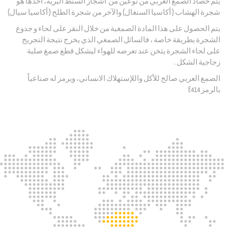
يتم حصاد الصمغ العربي من نوعين من أشجار السنط البرية، أحدها هو
شجرة الهشاب ( أكاسيا السنغال) والآخر من شجرة الطلح ( أكاسيا سيال)
يتم الحصول على هذا المادة الصمغية من خلال النقر على لحاء و جذوع
الشجرة بطريقة خاصة ، فالسائل الصمغي الذي يخرج نتيجة التجريح
على لحاء الشجرة يثخن عند تعرضه للهواء ليشكل قطع صمغ صلبة
زجاجية الشكل .
الصمغ العربي صالح للأكل واللإستهلاك الانساني، ويرمز له صناعياً
بالرمز E414