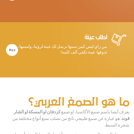
اطلب عينة
من راي ليس كمن سمع! نرسل لك عينة لرؤيتا، ولمسها،
More
تذوقها. عينة تكفي ألف كلمة!
ما هو
الصمغ العربي؟
يعرف أيضا باسم صمغ الأكاسيا، او صمغ
كردفان او
المسكة
او
الشار
قوند.
هو عبارة عن صمغ طبيعي ناتج من تصلب نسغ أنواع مختلفة من
شجرة السنط.