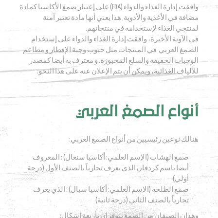
وافقت إدارة الغذاء والدواء (FDA) على إعتبار صمغ الأكاسيا كمادة
مضافة في الأغذية والأدوية, هذا يعني أنها مادة تعتبر آمنة
لمنتجي الغذاء لإستخدامه في منتجاتهم.
في الآونة الأخيرة، وافقت إدارة الغذاء والدواء على إستخدام
الصمغ العربي في المنتجات مثل حبوب وجبة الإفطار و مطاعم
الوجبات الخفيفة والسلع المخبوزة. و معترف به أيضا كمصدر
للألياف الغذائية، ويمكن أن يتم الإعلان عنه على هذا النحو.
أنواع الصمغ العربي
هنالك نوعين رئيسيين من أنواع الصمغ العربي:
صمغ الهشاب (الإسم العلمي: أكاسيا سنغال) : المعروف
أيضا باسم كردفان الذي يعرف تجارياً بالصنف الأول (درجة
أولي)
صمغ الطلحه (الإسم العلمي: أكاسيا سيال) : الذي يعرف
تجارياً بالصنف الثاني (درجة ثانية)
وهذان الصنفان من الصمغ يتوفران بأربعة أشكال: