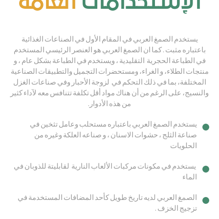
الإستخدامات
العامة
يستخدم الصمغ العربي في المقام الأول في الصناعات الغذائية
باعتباره مثبت . كما ان الصمغ العربي هو العنصر الرئيسي المستخدم
في الطباعة الحجرية التقليدية ، ويستخدم في الطباعة بشكل عام ، و
منتجات الطلاء، و الغراء، ومستحضرات التجميل والتطبيقات الصناعية
المختلفة، بما في ذلك التحكم في لزوجة الأحبار وفي صناعات الغزل
والنسيج، على الرغم من أن هناك مواد أقل تكلفة تتنافس معه لآداء كثير
من هذه الأدوار.
يستخدم الصمغ العربي باعتباره مستحلب وعامل تثخين في
صناعة الثلج ، حشوات الاسنان ، و صناعه العلكة وغيره من
الحلويات
يستخدم في مكونات مركبات الألعاب النارية لقابليتة للذوبان في
الماء
الصمغ العربي لديه تاريخ طويل كأحد المضافات المستخدمة في
تزجيج الخزف .