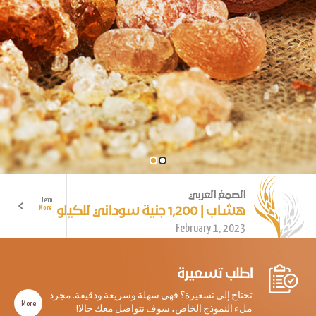
الصمغ العربي
Learn
هشاب | 1,200 جنية سوداني للكيلو
More
February 1, 2023
اطلب تسعيرة
تحتاج إلى تسعيرة؟ فهي سهلة وسريعة ودقيقة. مجرد
More
ملء النموذج الخاص، سوف نتواصل معك حالا!