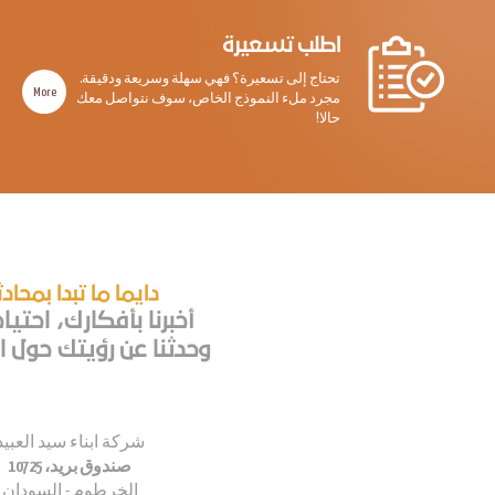
اطلب تسعيرة
تحتاج إلى تسعيرة؟ فهي سهلة وسريعة ودقيقة.
More
مجرد ملء النموذج الخاص، سوف نتواصل معك
حالا!
دايما ما تبدا بمحاد
أخبرنا بأفكارك، احتيا
وحدثنا عن رؤيتك حول اع
شركة ابناء سيد العبيد
صندوق بريد، 10725
الخرطوم - السودان