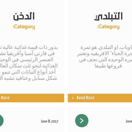
التبلدي
الدخن
Category:
Category:
اوباب, او التبلدي, هو ثمرة
بذور ذات قيمة غذائية عالية ت
ة الحياء” الافريقيه وتعتبر
في قارتي آسيا وأفريقيا ت
مره الوحيده التي تجف في
العنصر الرئيسي في الوجب
فروعها طبيعا
الغذائية لنحو ثلث سكان العال
أحد أنواع النباتات التي تنمو
شكل سنابل وعناقيد تشبه ال
 More
Read More
June 8, 2017
June