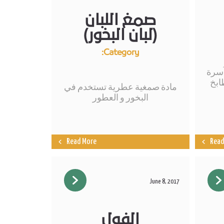
صمغ اللبان
(لبان البخور)
Category:
آسرة
ابخ
مادة صمغية عطرية تستخدم في
البخور و العطور
Read More
Read
June 8, 2017
الفول