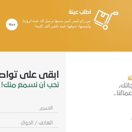
اطلب عينة
من راي ليس كمن سمع! نرسل لك عينة لرؤيتا،
More
ولمسها، تذوقها. عينة تكفي ألف كلمة!
ابقى على تواص
ثة
نحب أن نسمع منك!
جاتك،
مالنا..
الاسم
الهاتف
/
الجوال