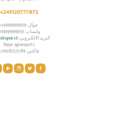
249120777872+
جوال: 249999999059+
واتساب: 249999999059+
البريد الالكتروني:
abicgum.sd
Skype: agroexport2
فاكس: 249183523789+