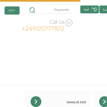
رة
عينة
English
Call Us:
+249120777872
January 26, 2019