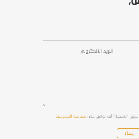
ل,
البريد
رسالة
الالكتروني
/
استفسار
طريق "تسجيل" أنت توافق على
سياسة الخصوصية