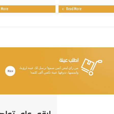
 More
Read More
اطلب عينة
من راي ليس كمن سمع! نرسل لك عينة لرؤيتا،
More
ولمسها، تذوقها. عينة تكفي ألف كلمة!