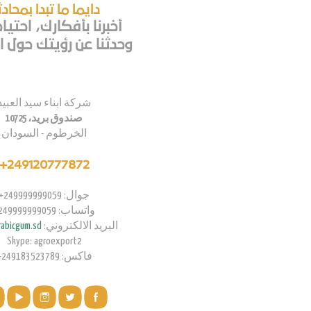
دايما ما تبدا بمحاد
أخبرنا بأفكارك، احتيا
وحدثنا عن رؤيتك حول اع
شركة ابناء سيد العبيد
صندوق بريد، 10725
الخرطوم - السودان
249120777872+
جوال: 249999999059+
واتساب: 249999999059+
البريد الالكتروني:
abicgum.sd
Skype: agroexport2
فاكس: 249183523789+