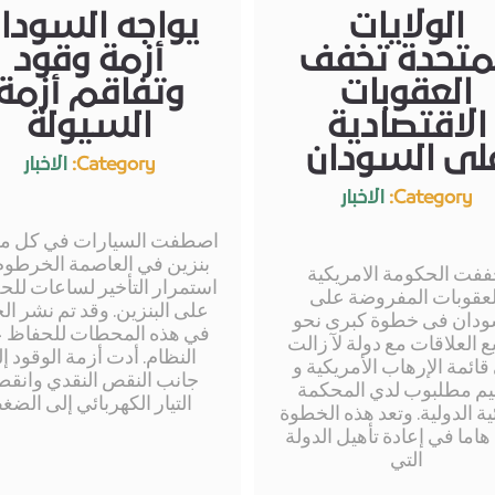
الولايات
يواجه السودا
متحدة تخفف
أزمة وقود
العقوبات
وتفاقم أزمة
الاقتصادية
السيولة
لى السودان
Category:
الاخبار
Category:
الاخبار
اصطفت السيارات في كل م
بنزين في العاصمة الخرطوم
فت الحكومة الامريكية
استمرار التأخير لساعات لل
لعقوبات المفروضة على
على البنزين. وقد تم نشر الج
ودان فى خطوة كبرى نحو
في هذه المحطات للحفاظ 
ع العلاقات مع دولة لآ زالت
النظام. أدت أزمة الوقود إ
ائمة الإرهاب الأمريكية و
جانب النقص النقدي وانقط
م مطلبوب لدي المحكمة
التيار الكهربائي إلى الضغ
ئية الدولية. وتعد هذه الخطوة
هاما في إعادة تأهيل الدولة
التي