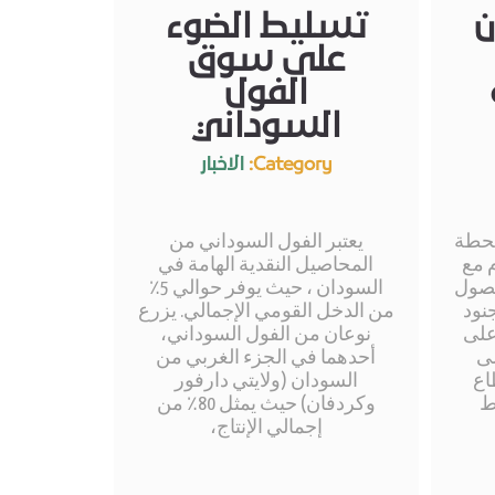
ن
تسليط الضوء
على سوق
الفول
السوداني
Category:
الاخبار
حطة
يعتبر الفول السوداني من
 مع
المحاصيل النقدية الهامة في
حصول
السودان ، حيث يوفر حوالي 5٪
نود
من الدخل القومي الإجمالي. يزرع
على
نوعان من الفول السوداني،
لى
أحدهما في الجزء الغربي من
اع
السودان (ولايتي دارفور
ط
وكردفان) حيث يمثل 80٪ من
إجمالي الإنتاج،