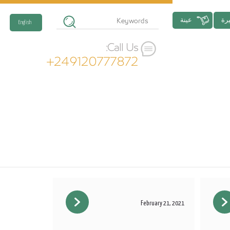
رة
عينة
English
Call Us:
+249120777872
February 21, 2021