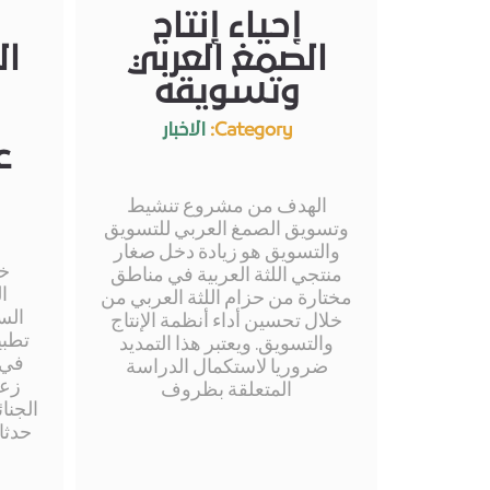
إحياء إنتاج
الصمغ العربي
ال
وتسويقه
Category:
الاخبار
ع
الهدف من مشروع تنشيط
وتسويق الصمغ العربي للتسويق
والتسويق هو زيادة دخل صغار
خف
منتجي اللثة العربية في مناطق
ا
مختارة من حزام اللثة العربي من
الس
خلال تحسين أداء أنظمة الإنتاج
تطبي
والتسويق. ويعتبر هذا التمديد
في ق
ضروريا لاستكمال الدراسة
زعي
المتعلقة بظروف
الجنا
حدثا 