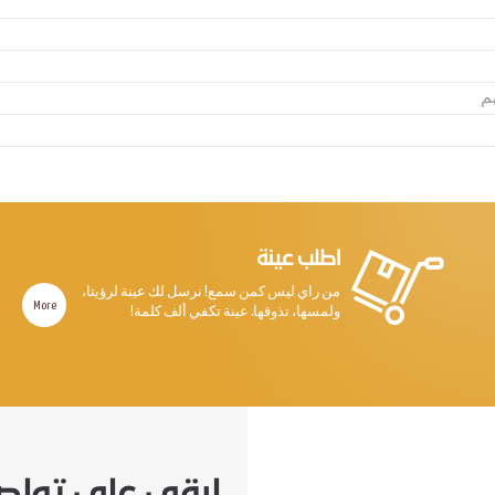
م
اطلب عينة
من راي ليس كمن سمع! نرسل لك عينة لرؤيتا،
More
ولمسها، تذوقها. عينة تكفي ألف كلمة!
ابقى على تواص