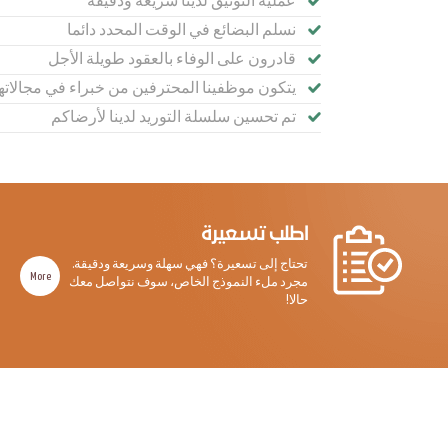
عملية التوثيق لدينا سريعة ودقيقة
نسلم البضائع في الوقت المحدد دائما
قادرون على الوفاء بالعقود طويلة الأجل
يتكون موظفينا المحترفين من خبراء في مجالاته
تم تحسين سلسلة التوريد لدينا لأرضاكم
اطلب تسعيرة
تحتاج إلى تسعيرة؟ فهي سهلة وسريعة ودقيقة.
More
مجرد ملء النموذج الخاص، سوف نتواصل معك
حالا!