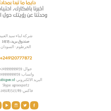
دايما ما تبدا بمحاد
أخبرنا بأفكارك، احتيا
وحدثنا عن رؤيتك حول اع
شركة ابناء سيد العبيد
صندوق بريد، 10725
الخرطوم - السودان
249120777872+
جوال: 249999999059+
واتساب: 249999999059+
البريد الالكتروني:
abicgum.sd
Skype: agroexport2
فاكس: 249183523789+