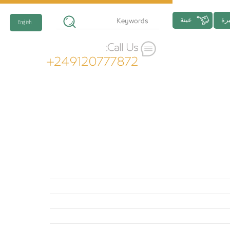
رة
عينة
English
Call Us:
+249120777872